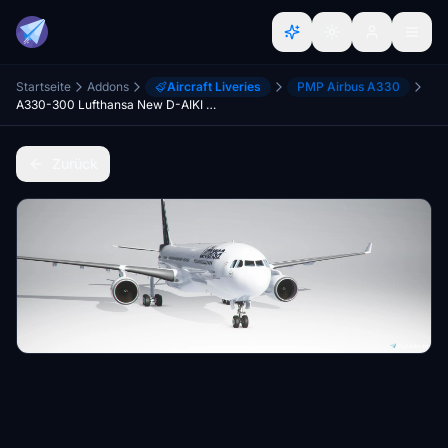
Startseite
Addons
Aircraft Liveries
PMP Airbus A330
A330-300 Lufthansa New D-AIKI "Jena"
Zurück