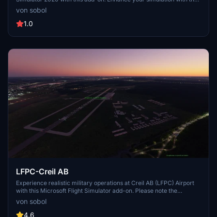
detailed representation of this military airfield. Dont forget to
von sobol
download the additional aerial photos for a complete airport
experience.
1.0
LFPC-Creil AB
Experience realistic military operations at Creil AB (LFPC) Airport
with this Microsoft Flight Simulator add-on. Please note the
restriction on uploading the file to other websites.
von sobol
4.6