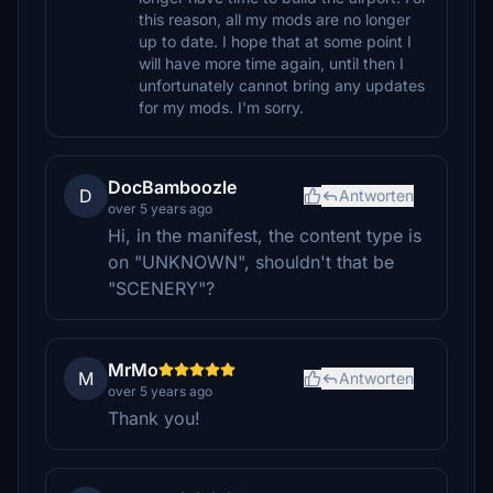
this reason, all my mods are no longer
up to date. I hope that at some point I
will have more time again, until then I
unfortunately cannot bring any updates
for my mods. I'm sorry.
DocBamboozle
D
Antworten
over 5 years ago
Hi, in the manifest, the content type is
on "UNKNOWN", shouldn't that be
"SCENERY"?
MrMo
M
Antworten
over 5 years ago
Thank you!