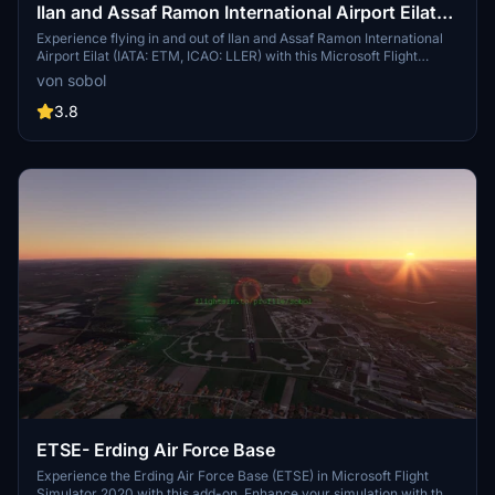
Ilan and Assaf Ramon International Airport Eilat-
LLER
Experience flying in and out of Ilan and Assaf Ramon International
Airport Eilat (IATA: ETM, ICAO: LLER) with this Microsoft Flight
Simulator add-on.
von sobol
3.8
ETSE- Erding Air Force Base
Experience the Erding Air Force Base (ETSE) in Microsoft Flight
Simulator 2020 with this add-on. Enhance your simulation with the