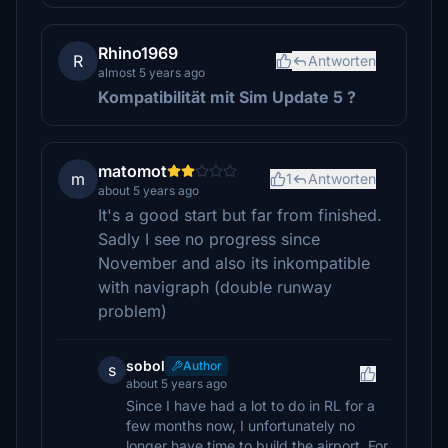
Rhino1969
R
Antworten
almost 5 years ago
Kompatibilität mit Sim Update 5
?
matomot
m
1
Antworten
about 5 years ago
It's a good start but far from finished.
Sadly I see no progress since
November and also its inkompatible
with navigraph (double runway
problem)
sobol
Author
s
about 5 years ago
Since I have had a lot to do in RL for a
few months now, I unfortunately no
longer have time to build the airport. For