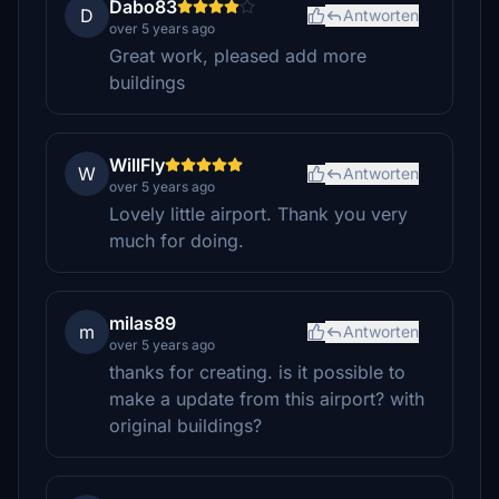
Dabo83
D
Antworten
over 5 years ago
Great work, pleased add more
buildings
WillFly
W
Antworten
over 5 years ago
Lovely little airport. Thank you very
much for doing.
milas89
m
Antworten
over 5 years ago
thanks for creating. is it possible to
make a update from this airport? with
original buildings?