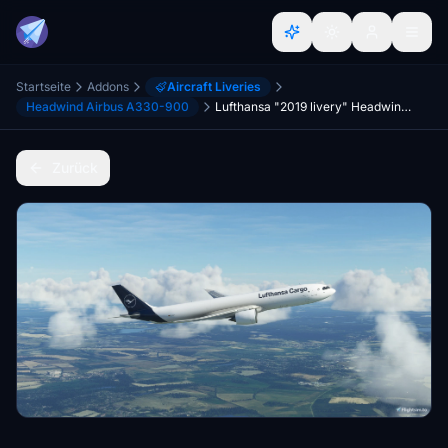
Startseite
Addons
Aircraft Liveries
Headwind Airbus A330-900
Lufthansa "2019 livery" Headwind A330-900 (P2F)
Zurück