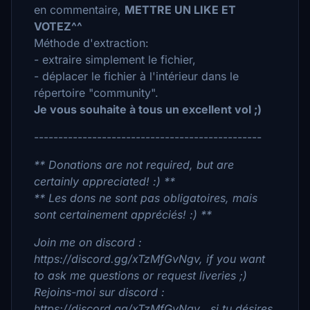
en commentaire,
METTRE UN LIKE ET
VOTEZ^^
Méthode d'extraction:
- extraire simplement le fichier,
- déplacer le fichier à l'intérieur dans le
répertoire "community".
Je vous souhaite à tous un excellent vol ;)
-----------------------------------------------
** Donations are not required, but are
certainly appreciated! :) **
** Les dons ne sont pas obligatoires, mais
sont certainement appréciés! :) **
Join me on discord :
https://discord.gg/xTzMfGvNgv, if you want
to ask me questions or request liveries ;)
Rejoins-moi sur discord :
https://discord.gg/xTzMfGvNgv , si tu désires