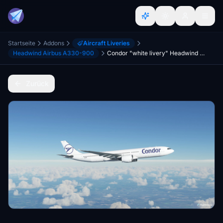
Startseite
Addons
Aircraft Liveries
Headwind Airbus A330-900
Condor "white livery" Headwind A330-900
Zurück