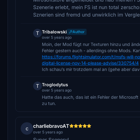
Szenerie erlebt, mein FS ist nun total zersc
Sznerien sind fremd und unwirklich im Vergle
Tribalowski
Author
T
over 5 years ago
Moin, der Mod fügt nur Texturen hinzu und ände
Fehler gestern auch - allerdings ohne Mods. Kan
https://forums.flightsimulator.com/t/msfs-will-
digital-license-nov-14-please-advise/330754/4
Ich schau’s mir trotzdem mal an (gehe aber davo
Troglodytus
T
over 5 years ago
Hatte das auch, das ist ein Fehler der Microso
zu tun.
charliebravoAT
c
over 5 years ago
Super Scenery!