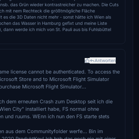
nsb. das Grün wieder kontrastreicher zu machen. Die Cuts
l ich mit nem Rechteck die größtmögliche Fläche
 es die 3D Daten nicht mehr - sonst hätte ich Wien als
ochen das Wasser in Hamburg gefixt und meine Liste
 dann werde ich mich von St. Pauli aus bis Fuhlsbüttel
Antworten
ame license cannot be authenticated. To access the
icrosoft Store and to Microsoft Flight Simulator
urchase Microsoft Flight Simulator...
ach dem erneuten Crash zum Desktop seit ich die
ien City" installiert habe, FS normal ohne
gen und ruums. WEnn ich nun den FS starte stets
en aus dem Communityfolder werfe... Bin im
2020 ProduktKey! Ich hab das noch nie mit einer