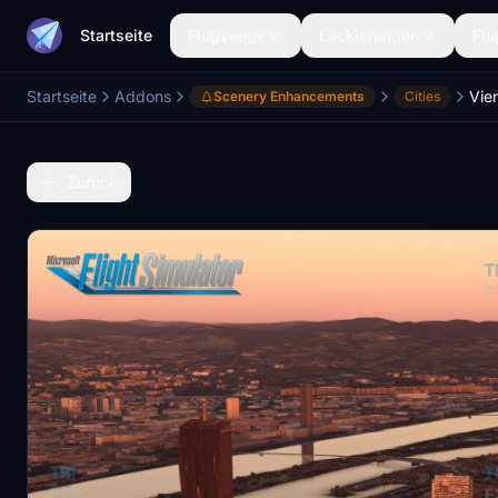
Startseite
Flugzeuge
Lackierungen
Flu
Startseite
Addons
Vie
Scenery Enhancements
Cities
Zurück