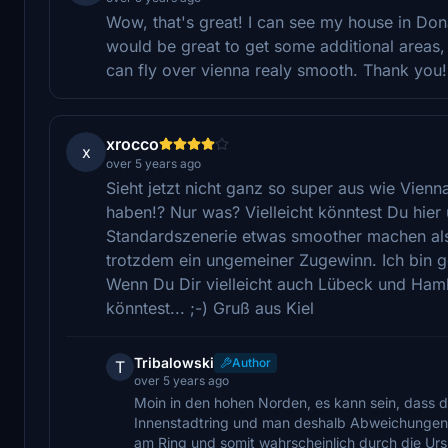
Wow, that's great! I can see my house in Dona
would be great to get some additional areas,
can fly over vienna realy smooth. Thank you!
xrocco
x
over 5 years ago
Sieht jetzt nicht ganz so super aus wie Vien
haben!? Nur was? Vielleicht könntest Du hie
Standardszenerie etwas smoother machen also 
trotzdem ein ungemeiner Zugewinn. Ich bin g
Wenn Du Dir vielleicht auch Lübeck und H
könntest... ;-) Gruß aus Kiel
Tribalowski
Author
T
over 5 years ago
Moin in den hohen Norden, es kann sein, dass d
Innenstadtring und man deshalb Abweichungen s
am Ring und somit wahrscheinlich durch die Ursp