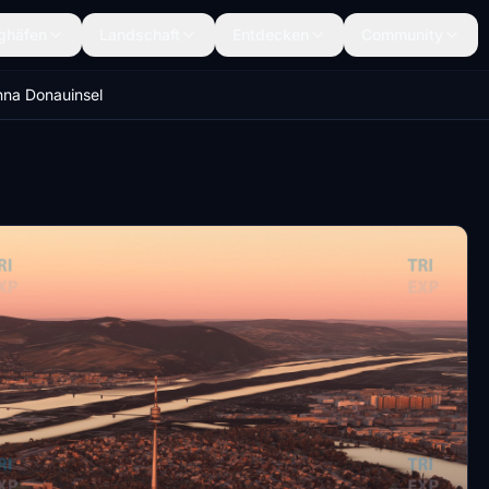
ghäfen
Landschaft
Entdecken
Community
nna Donauinsel