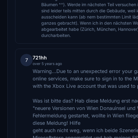
Bäumen ^^). Werde im nächsten Teil versuchen i
sind leider teils mitten durch die Gebäude, wei
ausscheiden kann (ab nem bestimmten Limit lädt
ganzes gebracht). Wenn ich in den nächsten W
abgearbeitet habe (Zürich, München, Hannover),
durcharbeiten.
721hh
7
over 5 years ago
Warning...Due to an unexpected error your g
online services, make sure to sign in to the M
with the Xbox Live account that was used to p
Was ist bitte das? Hab diese Meldung erst n
"neuere Versionen von Wien Donauinsel und W
Fehlermeldung gestartet, wollte in Wien flie
diese Meldung! Hilfe
geht auch nicht weg, wenn ich beide Szeneri
Mirosoftstore angemeldet und hab meinen FS 