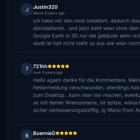
Justin320
J
about 3 years ago
ich habe mir den mod installiert, dadurch das
deinstallieren.. und jetzt sieht wien ohne dem
Google Earth in 3D nur die gebäude sehn nich
stadt ist halt nicht mehr so aus wie wien nor
721hh
7
over 5 years ago
Hello again! danke für die Kommentare. Meine
Fehlermeldung verschwunden, allerdings hab i
zum Desktop...kann man nixi machen, eventue
so mit deiner Wienszenerie, ist spitze, wünsc
sicher verbesserungsdürftig, lg Mario from Au
BoernieG
B
over 5 years ago