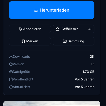
Herunterladen
Abonnieren
Gefällt mir
43
Merken
Sammlung
Downloads
2K
Version
1.1
Dateigröße
1.73 GB
Veröffentlicht
Vor 5 Jahren
Aktualisiert
Vor 5 Jahren