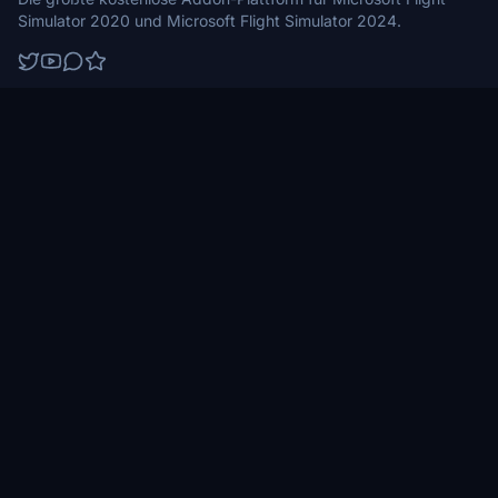
Simulator 2020 und Microsoft Flight Simulator 2024.
Durchsuchen
Community
Flugzeuge
Neuigkeiten
Flughäfen
Foren
Landschaft
Ersteller
Lackierungen
Guides
Hilfsprogramme
Radar
Länder
Ersteller-Programm
X-Plane.to
Hintergrundbilder
RSS Feeds
Support
Rechtliches