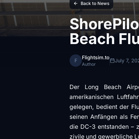
Back to News
ShorePilo
Beach Fl
Flightsim.to
F
July 7, 20
Author
Der Long Beach Airpo
amerikanischen Luftfah
gelegen, bedient der Flu
seinen Anfängen als Fer
die DC-3 entstanden – z
zivile und gewerbliche Luf