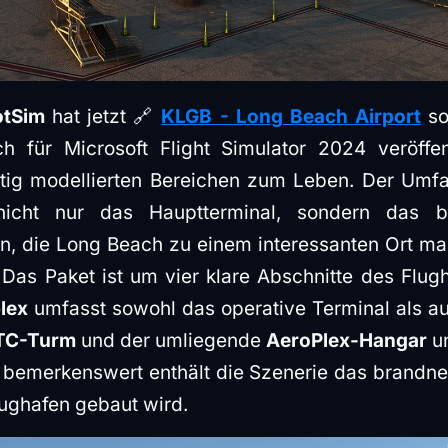
otSim
hat jetzt 🔗
KLGB - Long Beach Airport
so
h für Microsoft Flight Simulator 2024 veröffe
ältig modellierten Bereichen zum Leben. Der Umfa
icht nur das Hauptterminal, sondern das b
en, die Long Beach zu einem interessanten Ort ma
Das Paket ist um vier klare Abschnitte des Flugh
lex
umfasst sowohl das operative Terminal als auc
TC-Turm
und der umliegende
AeroPlex-Hangar
u
nd bemerkenswert enthält die Szenerie das brandn
lughafen gebaut wird.