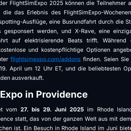
der FlightSimExpo 2025 können die Teilnehmer 
, die das Erlebnis des FlightSimExpo-Wochene
potting-Ausflüge, eine Busrundfahrt durch die S
gesponsert werden, und X-Rave, eine einzigar
ahrt auf elektrisierende Beats trifft. Währe
tenlose und kostenpflichtige Optionen angebo
nter
flightsimexpo.com/addons
finden. Seien Sie 
9. April um 12 Uhr ET, und die beliebtesten Op
nden ausverkauft.
mExpo in Providence
et vom
27. bis 29. Juni 2025
im Rhode Island
ence statt, das von der ganzen Welt aus mit de
chen ist. Ein Besuch in Rhode Island im Juni biet