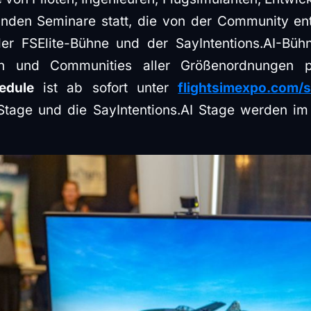
nden Seminare statt, die von der Community en
r FSElite-Bühne und der SayIntentions.AI-Büh
n und Communities aller Größenordnungen pr
edule
ist ab sofort unter
flightsimexpo.com/
 Stage und die SayIntentions.AI Stage werden im