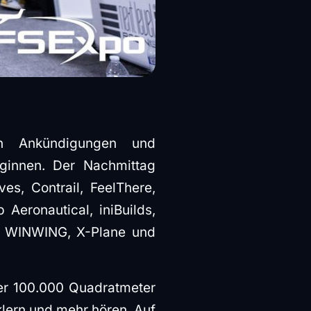
n Ankündigungen und
ginnen. Der Nachmittag
es, Contrail, FeelThere,
 Aeronautical, iniBuilds,
s, WINWING, X-Plane und
er 100.000 Quadratmeter
klern und mehr hören. Auf