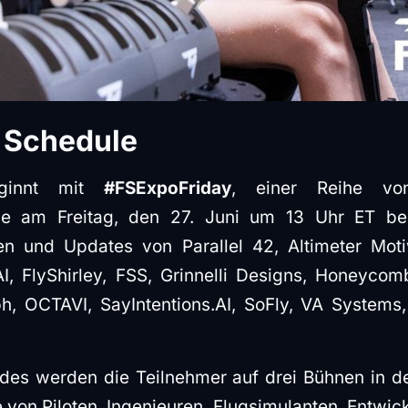
 Schedule
eginnt mit
#FSExpoFriday
, einer Reihe vo
die am Freitag, den 27. Juni um 13 Uhr ET be
n und Updates von Parallel 42, Altimeter Motiv
I, FlyShirley, FSS, Grinnelli Designs, Honeycomb
h, OCTAVI, SayIntentions.AI, SoFly, VA System
s werden die Teilnehmer auf drei Bühnen in d
 von Piloten, Ingenieuren, Flugsimulanten, Entwic