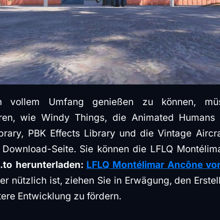
n vollem Umfang genießen zu können, müs
ieren, wie Windy Things, die Animated Humans 
ibrary, PBK Effects Library und die Vintage Aircra
r Download-Seite. Sie können die LFLQ Montélim
m.to herunterladen:
LFLQ Montélimar Ancône von
er nützlich ist, ziehen Sie in Erwägung, den Erste
tere Entwicklung zu fördern.