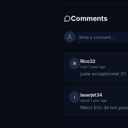
Comments
Rico32
R
over 1 year ago
juste exceptionnel !!!!
laserjet34
l
about 1 year ago
Merci Eric de ton pass