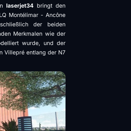
von
laserjet34
bringt den
LFLQ Montélimar - Ancône
schließlich der beiden
nden Merkmalen wie der
elliert wurde, und der
 Villepré entlang der N7