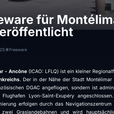
eware für Montélim
röffentlicht
025
Freeware
ar - Ancône
(ICAO: LFLQ) ist ein kleiner Regiona
nkreichs
. Der in der Nähe der Stadt Montélimar
anzösischen DGAC angeflogen, sondern ist admini
m Flughafen Lyon-Saint-Exupéry angeschlosse
mierung erfolgen durch das Navigationszentrum 
r zwei Graslandebahnen und wird hauptsächli