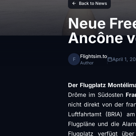
Back to News
Neue Fre
Ancône ve
Flightsim.to
F
April 1, 2
Author
Der Flugplatz Montélim
Drôme im Südosten
Fra
nicht direkt von der fr
Luftfahrtamt (BRIA) a
Flugpläne und die Alar
Flugplatz verfügt übe