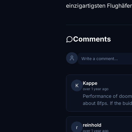
einzigartigsten Flughäfe
Comments
Kappe
K
over 1 year ago
Performance of doom i
about 8fps. If the bui
reinhold
r
over 1 year ago