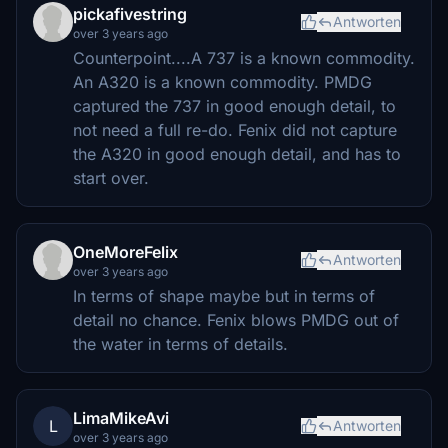
pickafivestring
Antworten
over 3 years ago
Counterpoint....A 737 is a known commodity.
An A320 is a known commodity. PMDG
captured the 737 in good enough detail, to
not need a full re-do. Fenix did not capture
the A320 in good enough detail, and has to
start over.
OneMoreFelix
Antworten
over 3 years ago
In terms of shape maybe but in terms of
detail no chance. Fenix blows PMDG out of
the water in terms of details.
LimaMikeAvi
L
Antworten
over 3 years ago