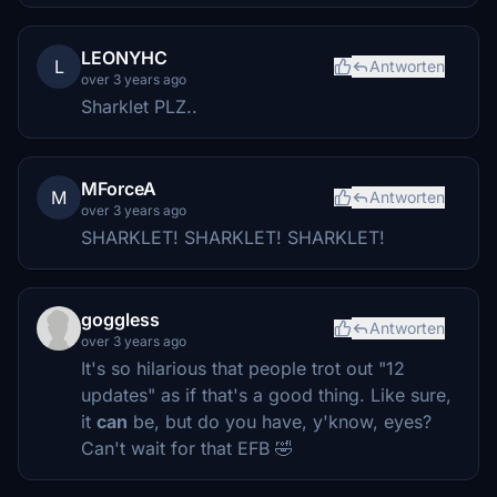
LEONYHC
L
Antworten
over 3 years ago
Sharklet PLZ..
MForceA
M
Antworten
over 3 years ago
SHARKLET! SHARKLET! SHARKLET!
goggless
Antworten
over 3 years ago
It's so hilarious that people trot out "12
updates" as if that's a good thing. Like sure,
it
can
be, but do you have, y'know, eyes?
Can't wait for that EFB 🤣