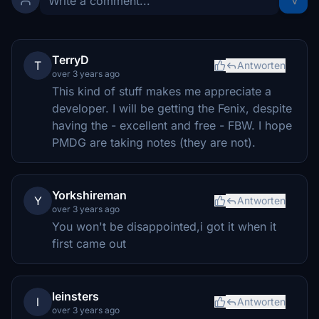
TerryD
T
Antworten
over 3 years ago
This kind of stuff makes me appreciate a
developer. I will be getting the Fenix, despite
having the - excellent and free - FBW. I hope
PMDG are taking notes (they are not).
Yorkshireman
Y
Antworten
over 3 years ago
You won't be disappointed,i got it when it
first came out
leinsters
l
Antworten
over 3 years ago