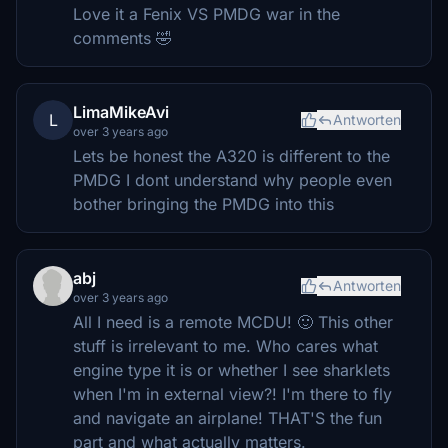
Love it a Fenix VS PMDG war in the
comments 🤣
LimaMikeAvi
L
Antworten
over 3 years ago
Lets be honest the A320 is different to the
PMDG I dont understand why people even
bother bringing the PMDG into this
abj
Antworten
over 3 years ago
All I need is a remote MCDU! 🙂 This other
stuff is irrelevant to me. Who cares what
engine type it is or whether I see sharklets
when I'm in external view?! I'm there to fly
and navigate an airplane! THAT'S the fun
part and what actually matters.