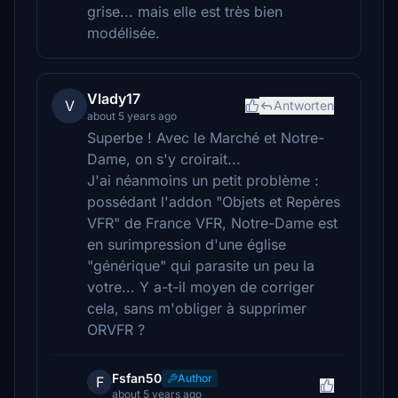
grise... mais elle est très bien
modélisée.
Vlady17
V
Antworten
about 5 years ago
Superbe ! Avec le Marché et Notre-
Dame, on s'y croirait...
J'ai néanmoins un petit problème :
possédant l'addon "Objets et Repères
VFR" de France VFR, Notre-Dame est
en surimpression d'une église
"générique" qui parasite un peu la
votre... Y a-t-il moyen de corriger
cela, sans m'obliger à supprimer
ORVFR ?
Fsfan50
Author
F
about 5 years ago