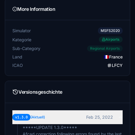
More Information
Simulator
MSFS2020
Kategorie
Airports
Sub-Category
Regional Airports
Land
France
ICAO
LFCY
Versionsgeschichte
Feb 25, 2022
v1.3.0
(Aktuell)
*****UPDATE 1.3.0*****
Afcad correction following errors found by the last