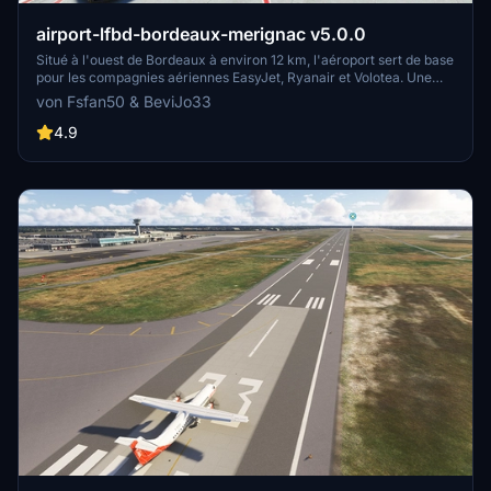
airport-lfbd-bordeaux-merignac v5.0.0
Situé à l'ouest de Bordeaux à environ 12 km, l'aéroport sert de base
pour les compagnies aériennes EasyJet, Ryanair et Volotea. Une
partie de sa superficie est occupée par la Base Aérienne 106. Cette
von Fsfan50 & BeviJo33
version 5 est simplement la fusion des deux dossiers "airport-lfbd-
bordeaux-merignac" et "airport-lfbdmil-ba106" de la version4.1.0
4.9
ainsi que la suppression des arbres en bordure des pistes et
taxiways apparus après les dernières mises à jours de MSFS 2020
ou 2024