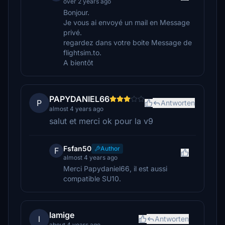
over 2 years ago
Bonjour.
Je vous ai envoyé un mail en Message
privé.
regardez dans votre boite Message de
flightsim.to.
A bientôt
PAPYDANIEL66
P
Antworten
almost 4 years ago
salut et merci ok pour la v9
Fsfan50
Author
F
almost 4 years ago
Merci Papydaniel66, il est aussi
compatible SU10.
lamige
l
Antworten
about 4 years ago