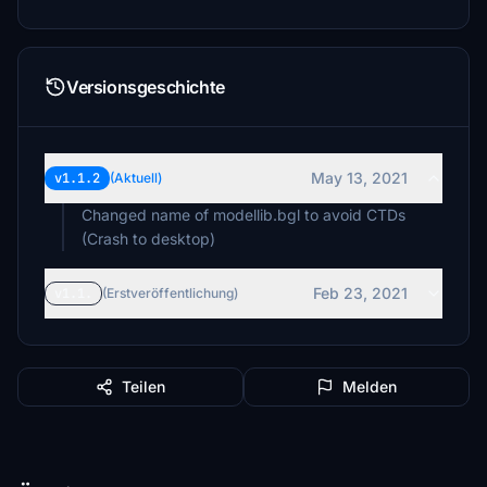
Versionsgeschichte
May 13, 2021
v1.1.2
(Aktuell)
Changed name of modellib.bgl to avoid CTDs
(Crash to desktop)
Feb 23, 2021
v1.1.
(Erstveröffentlichung)
Teilen
Melden