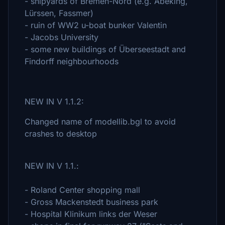
- shipyards of Bremen-Nord (e.g. Abeking,
Lürssen, Fassmer)
- ruin of WW2 u-boat bunker Valentin
- Jacobs University
- some new buildings of Überseestadt and
Findorff neighbourhoods
NEW IN V 1.1.2:
Changed name of modellib.bgl to avoid
crashes to desktop
NEW IN V 1.1.:
- Roland Center shopping mall
- Gross Mackenstedt business park
- Hospital Klinikum links der Weser