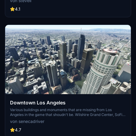
von steveli
detailed addon. Enhance your experience by adding free mods for
carriers, battleships, and military airplanes in Pearl Harbor and
4.1
surrounding bases. Support the creator for future updates if you
enjoy this mod.
Downtown Los Angeles
Various buildings and monuments that are missing from Los
Angeles in the game that shoudn't be. Wilshire Grand Center, SoFi
Stadium, 801 S Grand, 825 S Hill, 888 S Hope, 1000 Grand, Apex the
von senecadriver
One, Atelier, Aven Apartments, Metropolis Towers, Level Los
Angeles
4.7