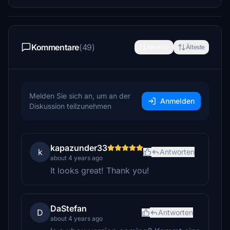
Kommentare
(49)
Neueste
Älteste
Melden Sie sich an, um an der
Anmelden
Diskussion teilzunehmen
kapazunder33
k
Antworten
about 4 years ago
It looks great! Thank you!
DaStefan
D
Antworten
about 4 years ago