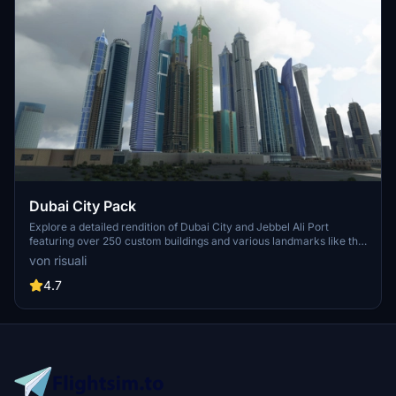
Dubai City Pack
Explore a detailed rendition of Dubai City and Jebbel Ali Port
featuring over 250 custom buildings and various landmarks like the
iconic hotels and tourist attractions. While focusing on enhancing
von risuali
the daytime visuals, this pack offers improved textures for select
buildings, promising a refreshing experience for simmers.
4.7
Additionally, adjustments have been made to SkyDive Dubai Airport
to address previous elevation issues, ensuring a more immersive
flight into this dynamic cityscape.