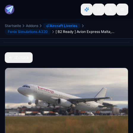
Startseite
Addons
Aircraft Liveries
Fenix Simulations A320
[ B2 Ready ] Avion Express Malta, Eurowings Charter [ 9H-AMV | w/Cabin ]
Zurück