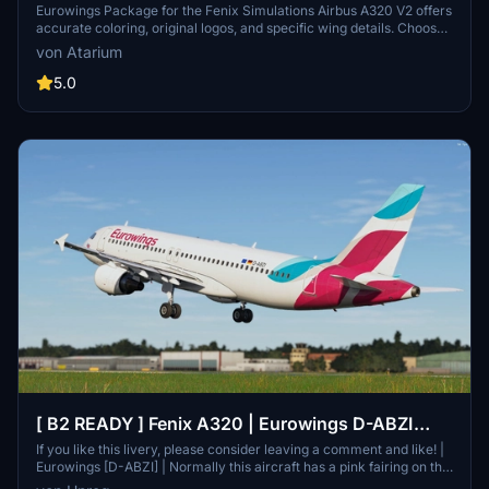
[8K+4K]
Eurowings Package for the Fenix Simulations Airbus A320 V2 offers
accurate coloring, original logos, and specific wing details. Choose
from various Eurowings registrations and enjoy a detailed German
von Atarium
interior by Henrik. Unzip the package, select your desired
registrations, and enhance your in-flight experience. Please note
5.0
that any unauthorized copying or modifications of the files are
strictly prohibited. Respect the creators work and enjoy your virtual
flights.
[ B2 READY ] Fenix A320 | Eurowings D-ABZI
[w/Cabin]
If you like this livery, please consider leaving a comment and like! |
Eurowings [D-ABZI] | Normally this aircraft has a pink fairing on the
left side, but this was replaced with a white one in December 2022.