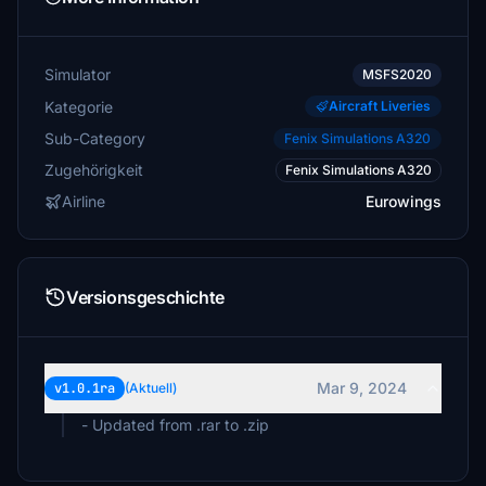
Simulator
MSFS2020
Kategorie
Aircraft Liveries
Sub-Category
Fenix Simulations A320
Zugehörigkeit
Fenix Simulations A320
Airline
Eurowings
Versionsgeschichte
Mar 9, 2024
v1.0.1ra
(Aktuell)
- Updated from .rar to .zip