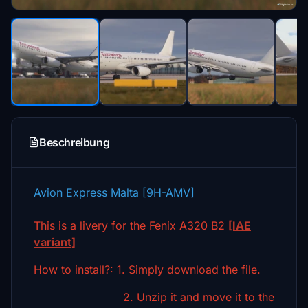
Beschreibung
Avion Express Malta [9H-AMV]
This is a livery for the Fenix A320 B2
[IAE
variant]
How to install?: 1. Simply download the file.
2. Unzip it and move it to the