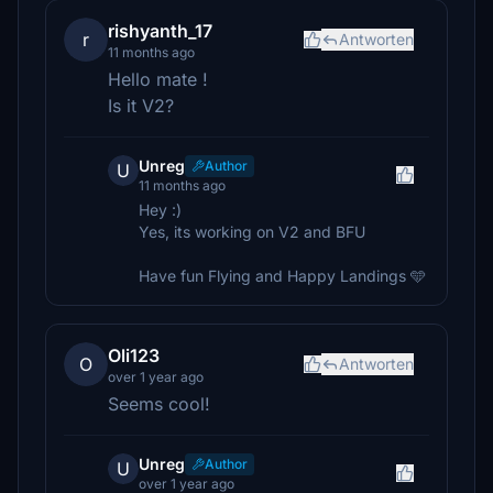
rishyanth_17
r
Antworten
11 months ago
Hello mate !
Is it V2?
Unreg
Author
U
11 months ago
Hey :)
Yes, its working on V2 and BFU
Have fun Flying and Happy Landings 🩵
Oli123
O
Antworten
over 1 year ago
Seems cool!
Unreg
Author
U
over 1 year ago