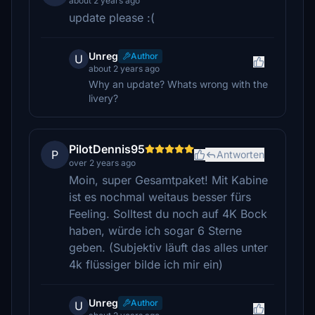
about 2 years ago
update please :(
Unreg
Author
U
about 2 years ago
Why an update? Whats wrong with the
livery?
PilotDennis95
P
Antworten
over 2 years ago
Moin, super Gesamtpaket! Mit Kabine
ist es nochmal weitaus besser fürs
Feeling. Solltest du noch auf 4K Bock
haben, würde ich sogar 6 Sterne
geben. (Subjektiv läuft das alles unter
4k flüssiger bilde ich mir ein)
Unreg
Author
U