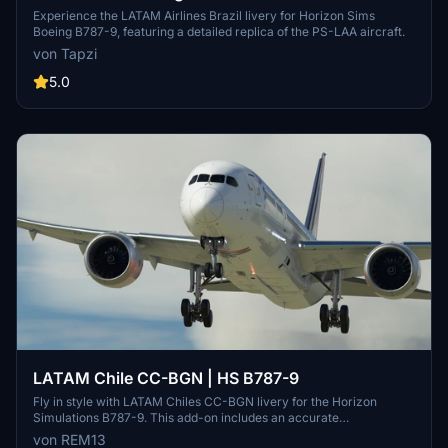
| 4K
Experience the LATAM Airlines Brazil livery for Horizon Sims
Boeing B787-9, featuring a detailed replica of the PS-LAA aircraft.
von Tapzi
5.0
LATAM Chile CC-BGN | HS B787-9
Fly in style with LATAM Chiles CC-BGN livery for the Horizon
Simulations B787-9. This add-on includes an accurate
representation of the aircraft frame, custom COMP maps for added
von REM13