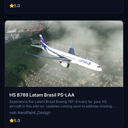
realism, and handmade logos and decals. Support the creator to
keep the project going. Direct message for custom requests. Enjoy
5.0
the detailed livery!
HS B789 Latam Brasil PS-LAA
Experience the Latam Brasil Boeing 787-9 livery for your HS
aircraft in this add-on. Updates coming soon to address missing
details.
von AeroPaint_Design
5.0