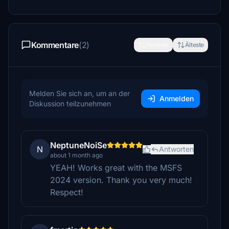
Kommentare
(2)
Neueste
Älteste
Melden Sie sich an, um an der
Anmelden
Diskussion teilzunehmen
NeptuneNoiSe
N
Antworten
about 1 month ago
YEAH! Works great with the MSFS
2024 version. Thank you very much!
Respect!