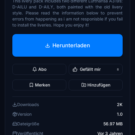
This livery pack includes two different Lufthansa A319s:
D-AILU and D-AILY, both painted with the old livery
style. Please read the information below to prevent
errors from happening as i am not responisble if you fail
to install the liveries. Hope you enjoy it!
Herunterladen
Abo
Gefällt mir
8
Merken
Hinzufügen
Downloads
2K
Version
1.0
Dateigröße
56.97 MB
Veröffentlicht
Vor 3 Jahren