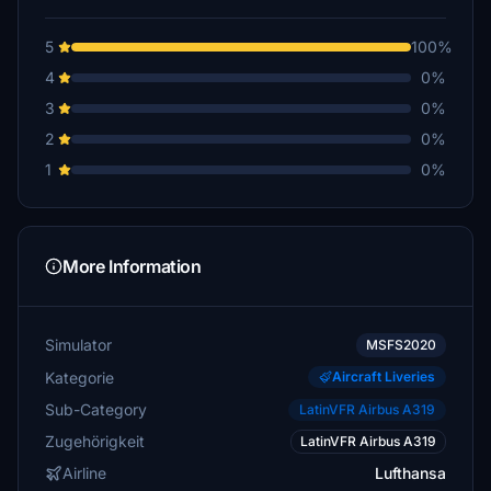
5
100%
4
0%
3
0%
2
0%
1
0%
More Information
Simulator
MSFS2020
Kategorie
Aircraft Liveries
Sub-Category
LatinVFR Airbus A319
Zugehörigkeit
LatinVFR Airbus A319
Airline
Lufthansa