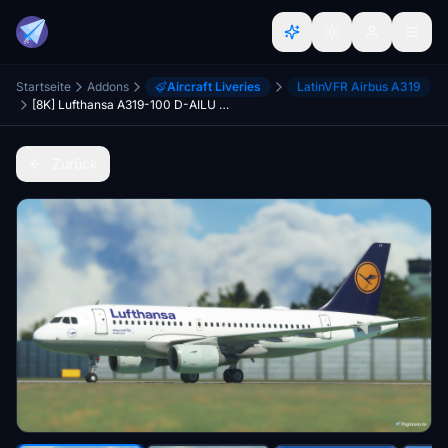
Startseite
Addons
Aircraft Liveries
LatinVFR Airbus A319
[8K] Lufthansa A319-100 D-AILU & D-AILY Pack
Zurück