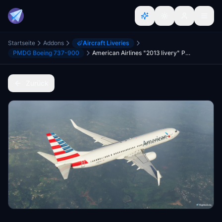
Startseite
Addons
Aircraft Liveries
PMDG Boeing 737-900
American Airlines "2013 livery" PMDG B737-900ER Scimitar winglets
Zurück