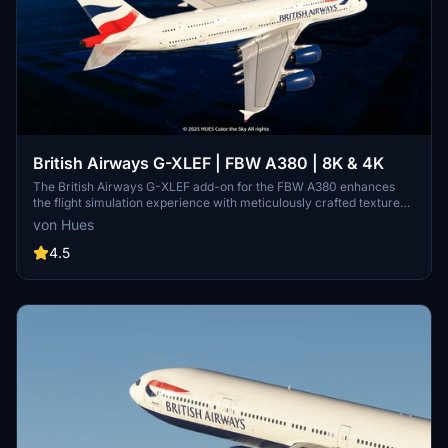
British Airways G-XLEF | FBW A380 | 8K & 4K
The British Airways G-XLEF add-on for the FBW A380 enhances
the flight simulation experience with meticulously crafted textures
and accurate stencils reflecting the airlines branding. It features
von Hues
custom base textures and realistic exterior weathering to enrich
visual detail. Installation is straightforward, requiring a simple drag
4.5
and drop into the community folder. The add-on is developed by
Horizon Simulations Group, ensuring adherence to copyright and
legal regulations.