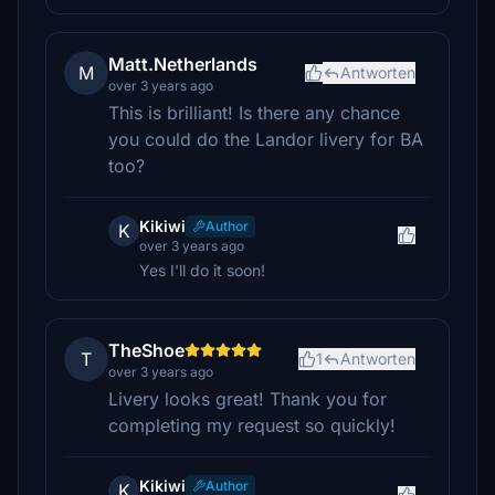
Matt.Netherlands
M
Antworten
over 3 years ago
This is brilliant! Is there any chance
you could do the Landor livery for BA
too?
Kikiwi
Author
K
over 3 years ago
Yes I'll do it soon!
TheShoe
T
1
Antworten
over 3 years ago
Livery looks great! Thank you for
completing my request so quickly!
Kikiwi
Author
K