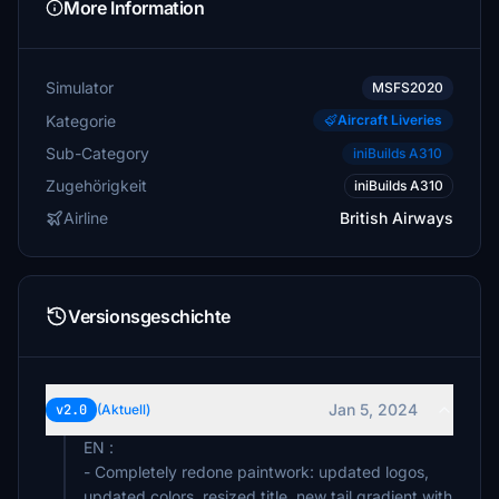
More Information
Simulator
MSFS2020
Kategorie
Aircraft Liveries
Sub-Category
iniBuilds A310
Zugehörigkeit
iniBuilds A310
Airline
British Airways
Versionsgeschichte
Jan 5, 2024
v2.0
(Aktuell)
EN :
- Completely redone paintwork: updated logos,
updated colors, resized title, new tail gradient with