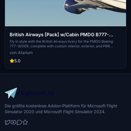
British Airways [Pack] w/Cabin PMDG B777-
300ER
Fly in style with the British Airways livery for the PMDG Boeing
777-300ER, complete with custom interior, exterior, and PBR
textures. This add-on also features handcrafted airline-specific
von Atarium
logos and designs, along with a custom airline-specific cabin. Make
sure to install correctly via the PMDG Operations Center v2 for the
5.0
best experience.
Die größte kostenlose Addon-Plattform für Microsoft Flight
Simulator 2020 und Microsoft Flight Simulator 2024.