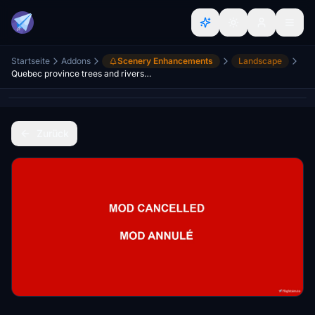
Startseite
Addons
Scenery Enhancements
Landscape
Quebec province trees and rivers corrections WIP (cancelled)
Zurück