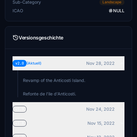
Sub-Category
Landscape
ICAO
NULL
Versionsgeschichte
Nov 28, 2022
v2.0
(Aktuell)
Revamp of the Anticosti Island.
Refonte de l'ile d'Anticosti.
Nov 24, 2022
v1.9
Nov 15, 2022
v1.8