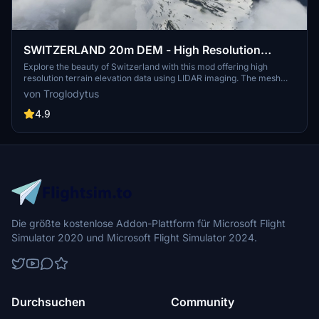
SWITZERLAND 20m DEM - High Resolution
Terrain Elevation Data from LIDAR Imaging
Explore the beauty of Switzerland with this mod offering high
resolution terrain elevation data using LIDAR imaging. The mesh
resolution is 20m, providing exceptional detail with a height
von Troglodytus
resolution of 0.1m. Update includes extreme LIDAR meshes for
specific regions. Please note potential performance impacts and
4.9
report any bugs for further improvements. Fly VFR over
Switzerland with enhanced realism and accuracy.
Die größte kostenlose Addon-Plattform für Microsoft Flight
Simulator 2020 und Microsoft Flight Simulator 2024.
Durchsuchen
Community