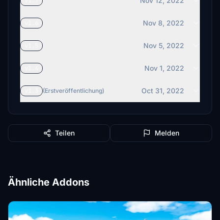
Nov 12, 2022
v1.7
Nov 8, 2022
v1.6
Nov 5, 2022
v1.5
Nov 1, 2022
v1.4
Oct 31, 2022
v1.3
(Erstveröffentlichung)
Teilen
Melden
Ähnliche Addons