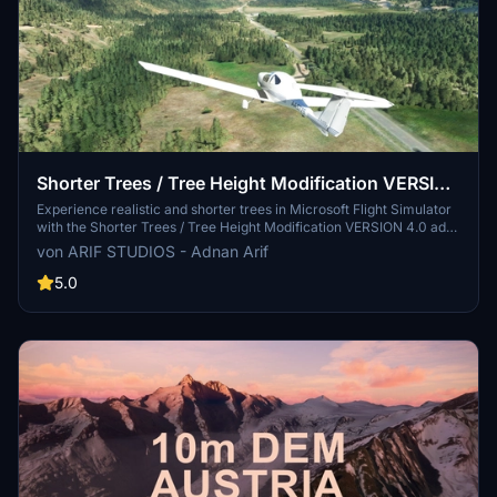
Shorter Trees / Tree Height Modification VERSION
4.0 for MFS2020 (shorter, realistic trees)
Experience realistic and shorter trees in Microsoft Flight Simulator
with the Shorter Trees / Tree Height Modification VERSION 4.0 add-
on. Compatible with the latest version of MSFS, this mod provides
von ARIF STUDIOS - Adnan Arif
adjusted tree heights for a more authentic flying experience.
Update includes enhanced tree coloration blending seamlessly with
5.0
photogrammetry trees. Installation is simple - just copy the folder
into your community folder and enjoy a new perspective from the
skies.