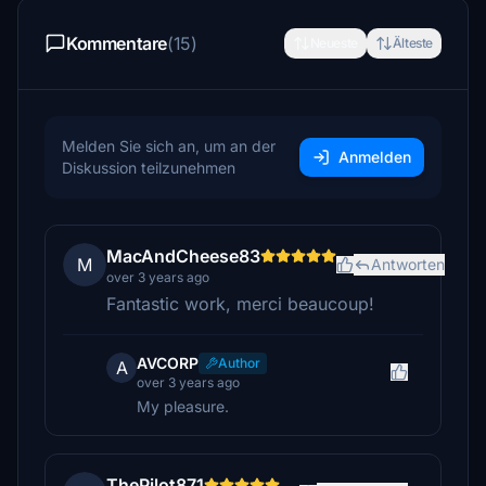
Kommentare
(15)
Neueste
Älteste
Melden Sie sich an, um an der
Anmelden
Diskussion teilzunehmen
MacAndCheese83
M
Antworten
over 3 years ago
Fantastic work, merci beaucoup!
AVCORP
Author
A
over 3 years ago
My pleasure.
ThePilot871