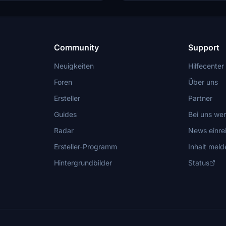
Community Folder and enjoy the 
created by ryanbatc.
Community
Support
Neuigkeiten
Hilfecenter
Foren
Über uns
Ersteller
Partner
Guides
Bei uns we
Radar
News einre
Ersteller-Programm
Inhalt meld
Hintergrundbilder
Status