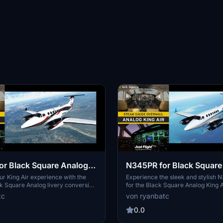
r Black Square Analog
N345PR for Black Square
King Air
r King Air experience with the
Experience the sleek and stylish 
 Square Analog livery conversion
for the Black Square Analog King A
 This add-on features bespoke
Microsoft Flight Simulator. This a
tc
von ryanbatc
ted by the talented Byron B. Smith
high-quality textures by Byron B. 
. Simply unzip to your
Tunatrimmings, adding a touch of c
0.0
der and take to the skies in style.
flying adventures. Just unzip to yo