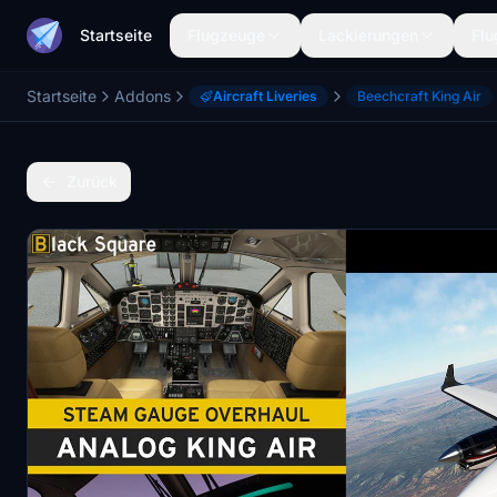
Startseite
Flugzeuge
Lackierungen
Flu
Startseite
Addons
Aircraft Liveries
Beechcraft King Air
Zurück