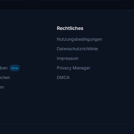
new look
Community Folder and enjoy the new design.
Rechtliches
Nutzungsbedingungen
Datenschutzrichtlinie
Impressum
rben
Privacy Manager
New
ichen
DMCA
en