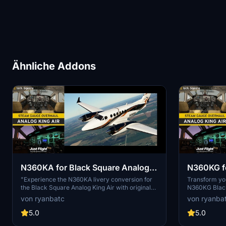
Ähnliche Addons
N360KA for Black Square Analog
N360KG fo
King Air
King Air
"Experience the N360KA livery conversion for
Transform you
the Black Square Analog King Air with original
N360KG Black
textures by Byron B. Smith. Unzip to your
by ryanbatc.
von ryanbatc
von ryanba
Community Folder. Created by ryanbatc."
textures crea
Tunatrimmings
5.0
5.0
Community Fol