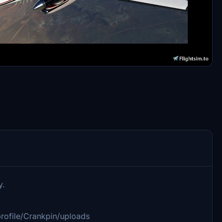
y.
/profile/Crankpin/uploads