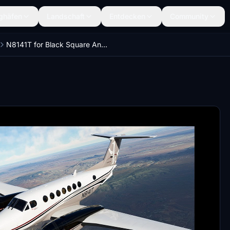
ghäfen
Landschaft
Entdecken
Community
N8141T for Black Square Analog King Air