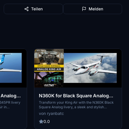
Teilen
Melden
 Analog
N360K for Black Square Analog
King Air
N345PR livery
Transform your King Air with the N360K Black
ir in
Square Analog livery, a sleek and stylish
dd-on features
conversion created by ryanbatc. Inspired by
von ryanbatc
Smith
original textures from Byron B. Smith
lass to your
Tunatrimmings, this mod brings a new look to
0.0
ur
your aircraft. Simply unzip the files to your