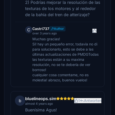
2) Podrías mejorar la resolución de las
texturas de los motores y al rededor
de la bahía del tren de atterizaje?
Castri737
Author
C
over 3 years ago
Muchas gracias!
Si! hay un pequeño error, todavía no di
para solucionarlo, esto se debe a las
últimas actualizaciones de PMDGTodas
las texturas están a su maxima
resolución, no se te debería de ver
borroso!
cualquier cosa comentame, no es
molestia! abrazo, buenos vuelos!
bluelineops.sim
b
1
Antworten
almost 4 years ago
Buenísima Agus!