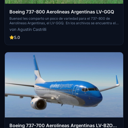
Boeing 737-800 Aerolineas Argentinas LV-GGQ
Buenas! les comparto un poco de variedad para el 737-800 de
Aerolíneas Argentinas, el LV-GGQ. En los archivos se encuentra el
.ptt para instalar en el Operation Center. Por otro lado, dejo una
von Agustín Castrilli
carpeta para que puedan instalar de forma manual el interior de
cabina del avión, ya que se me imposibilita a exportarlo porque el
5.0
Operation Center no acepta tanto peso. Por último, dejo las texturas
de servicios ground de PMDG con los esquemas de Aerolíneas
Argentinas.
Boeing 737-700 Aerolíneas Argentinas LV-BZO