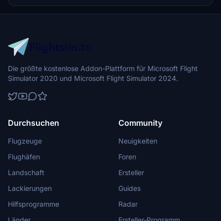
terminal experience. Additionally, it supports essential ground
handling services, specifically designed for Aerolíneas Argentinas
and Intercargo.
Die größte kostenlose Addon-Plattform für Microsoft Flight
Simulator 2020 und Microsoft Flight Simulator 2024.
Durchsuchen
Community
Flugzeuge
Neuigkeiten
Flughäfen
Foren
Landschaft
Ersteller
Lackierungen
Guides
Hilfsprogramme
Radar
Länder
Ersteller-Programm