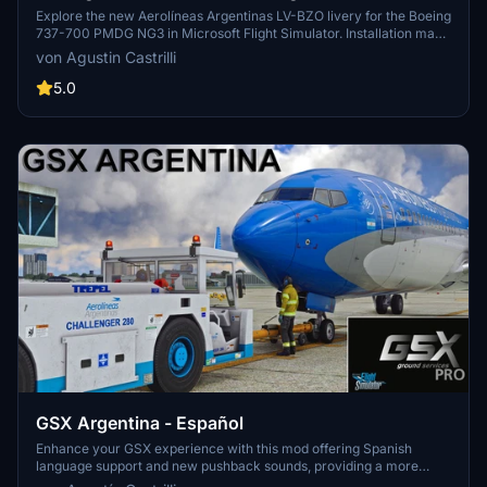
new
Explore the new Aerolíneas Argentinas LV-BZO livery for the Boeing
737-700 PMDG NG3 in Microsoft Flight Simulator. Installation made
easy via Operations Center.
von Agustin Castrilli
5.0
GSX Argentina - Español
Enhance your GSX experience with this mod offering Spanish
language support and new pushback sounds, providing a more
immersive ground handling experience. Simply install the files in