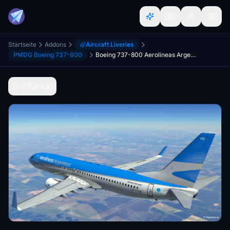
Startseite
Addons
Aircraft Liveries
PMDG Boeing 737-800
Boeing 737-800 Aerolineas Argentinas LV-FVN
Zurück