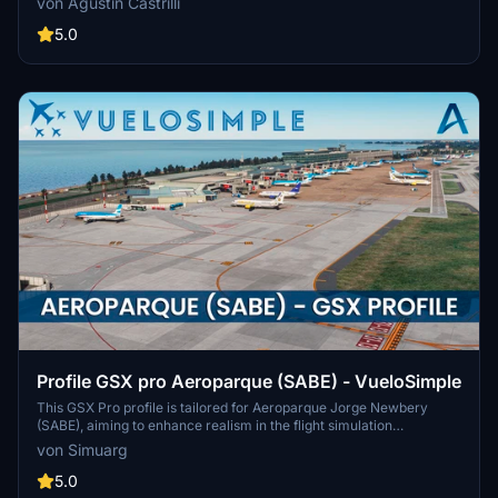
von Agustín Castrilli
the specified directory to enjoy GSX in Spanish.
5.0
Profile GSX pro Aeroparque (SABE) - VueloSimple
This GSX Pro profile is tailored for Aeroparque Jorge Newbery
(SABE), aiming to enhance realism in the flight simulation
environment. It includes custom stop positions for various aircraft
von Simuarg
and accurately distributed ground staff following real-world safety
protocols. The profile also features personalized boarding
5.0
procedures and dynamic passenger activity, adding depth to the