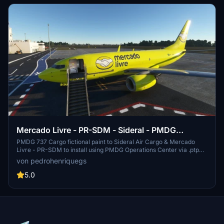
Mercado Livre - PR-SDM - Sideral - PMDG
B737BDSF
PMDG 737 Cargo fictional paint to Sideral Air Cargo & Mercado
Livre - PR-SDM to install using PMDG Operations Center via .ptp
file. This paint was created inspired in original Boeing 737-4Y0(SF)
von pedrohenriquegs
used by Sideral Air Cargo, as they have too liveries to Correios
(Brazilian Postal Service) using the same aircraft in real world.
5.0