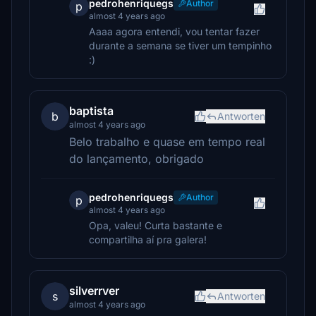
pedrohenriquegs
Author
p
almost 4 years ago
Aaaa agora entendi, vou tentar fazer
durante a semana se tiver um tempinho
:)
baptista
b
Antworten
almost 4 years ago
Belo trabalho e quase em tempo real
do lançamento, obrigado
pedrohenriquegs
Author
p
almost 4 years ago
Opa, valeu! Curta bastante e
compartilha aí pra galera!
silverrver
s
Antworten
almost 4 years ago