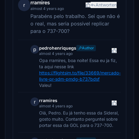
rramires
r
Antworten
almost 4 years ago
Parabéns pelo trabalho. Sei que não é
o real, mas seria possível replicar
para o 737-700?
pedrohenriquegs
Author
p
almost 4 years ago
Opa rramires, boa noite! Essa eu ja fiz,
ta aqui nesse link
https://flightsim.to/file/33669/mercado-
livre-pr-sdm-pmdg-b737bdsf
Valeu!
rramires
r
almost 4 years ago
Olá, Pedro. Eu já tenho essa da Sideral,
gosto muito. Contanto perguntei sobre
portar essa da GOL para o 737-700.