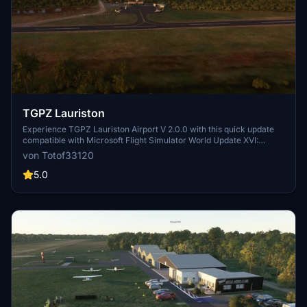
TGPZ Lauriston
Experience TGPZ Lauriston Airport V 2.0.0 with this quick update
compatible with Microsoft Flight Simulator World Update XVI:
Caribbean. This add-on features animated boat, flag, and character
von Totof33120
elements. Make sure to install the required libraries for an
enhanced experience. Dont miss out on this latest version!
5.0