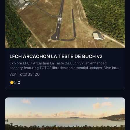
LFCH ARCACHON LA TESTE DE BUCH v2
Explore LFCH Arcachon La Teste De Buch v2, an enhanced
scenery featuring TOTOF libraries and essential updates. Dive into
a detailed world with Tchanquées cabins, France VFR landmarks,
von Totof33120
and more. Immerse yourself in a realistic flight experience with this
meticulously crafted add-on. Enhance your virtual aviation journey
5.0
with LFCH Arcachon La Teste De Buch v2.