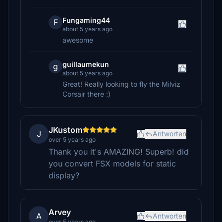
Fungaming44
F
about 5 years ago
awesome
guillaumekun
g
about 5 years ago
Great! Really looking to fly the Milviz
Corsair there :)
JKustom
J
Antworten
over 5 years ago
Thank you it's AMAZING! Superb! did
you convert FSX models for static
display?
Arvey
A
Antworten
over 5 years ago