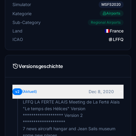
Simulator
MSFS2020
Kategorie
Airports
Sub-Category
Regional Airports
Land
France
ICAO
LFFQ
Versionsgeschichte
Dec 8, 2020
v2
(Aktuell)
LFFQ LA FERTE ALAIS Meeting de La Ferté Alais
"Le temps des Hélices" Version
******************* Version 2
********************
7 news aircraft hangar and Jean Salis museum
some new planes