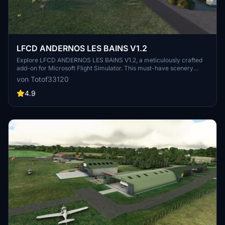
LFCD ANDERNOS LES BAINS V1.2
Explore LFCD ANDERNOS LES BAINS V1.2, a meticulously crafted
add-on for Microsoft Flight Simulator. This must-have scenery
includes TOTOF libraries for a complete experience. Enhance your
von Totof33120
virtual skies with additional libraries and recommended France VFR
enhancements for a more immersive flight simulation.
4.9