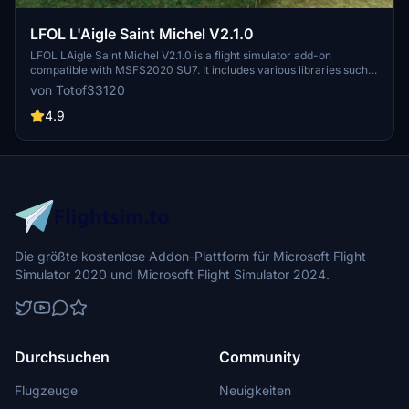
LFOL L'Aigle Saint Michel V2.1.0
LFOL LAigle Saint Michel V2.1.0 is a flight simulator add-on
compatible with MSFS2020 SU7. It includes various libraries such
as aircraft, objects, helicopters, and vintage aircraft. Follow the
von Totof33120
dependencies link for more information and enjoy detailed imagery
of dAlencon, lAigle, Mortagne, and Argentan. Additional nearby
4.9
Mortagne au Perche LFAX airport is also available for exploration.
Die größte kostenlose Addon-Plattform für Microsoft Flight
Simulator 2020 und Microsoft Flight Simulator 2024.
Durchsuchen
Community
Flugzeuge
Neuigkeiten