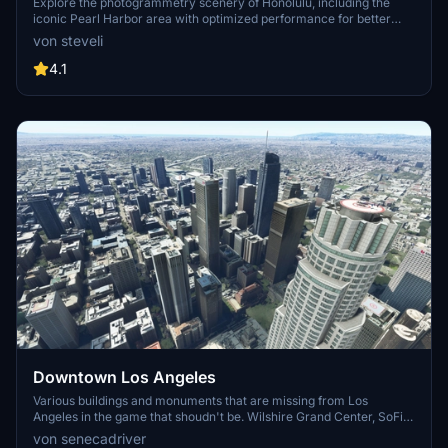
Explore the photogrammetry scenery of Honolulu, including the
iconic Pearl Harbor area with optimized performance for better
FPS. Discover Waikiki, Honolulu downtown, and more with this
von steveli
detailed addon. Enhance your experience by adding free mods for
carriers, battleships, and military airplanes in Pearl Harbor and
4.1
surrounding bases. Support the creator for future updates if you
enjoy this mod.
Downtown Los Angeles
Various buildings and monuments that are missing from Los
Angeles in the game that shoudn't be. Wilshire Grand Center, SoFi
Stadium, 801 S Grand, 825 S Hill, 888 S Hope, 1000 Grand, Apex the
von senecadriver