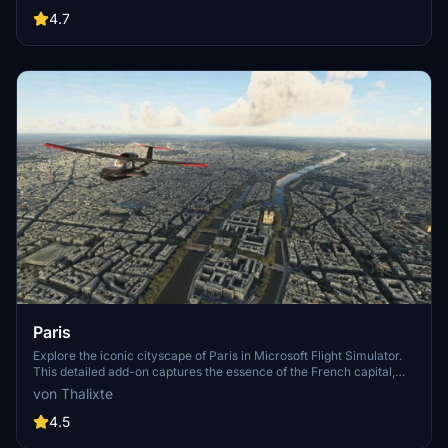
One, Atelier, Aven Apartments, Metropolis Towers, Level Los
Angeles
4.7
Paris
Explore the iconic cityscape of Paris in Microsoft Flight Simulator.
This detailed add-on captures the essence of the French capital,
featuring famous landmarks and architectural marvels. With
von Thalixte
accurate GPS coordinates, immerse yourself in the beauty of Paris,
known for its historical significance and vibrant culture. Download
4.5
now and experience the City of Light from a whole new