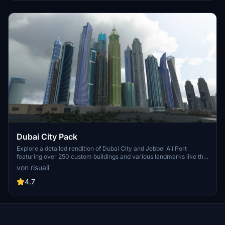
perspective.
Dubai City Pack
Explore a detailed rendition of Dubai City and Jebbel Ali Port
featuring over 250 custom buildings and various landmarks like the
iconic hotels and tourist attractions. While focusing on enhancing
von risuali
the daytime visuals, this pack offers improved textures for select
buildings, promising a refreshing experience for simmers.
4.7
Additionally, adjustments have been made to SkyDive Dubai Airport
to address previous elevation issues, ensuring a more immersive
flight into this dynamic cityscape.