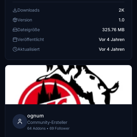
Downloads
2K
Version
1.0
Dateigröße
325.76 MB
Veröffentlicht
Vor 4 Jahren
Aktualisiert
Vor 4 Jahren
ognum
Community-Ersteller
64 Addons • 69 Follower