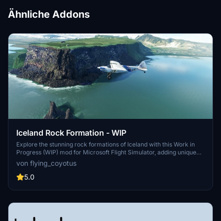
Ähnliche Addons
Iceland Rock Formation - WIP
Explore the stunning rock formations of Iceland with this Work in
Progress (WIP) mod for Microsoft Flight Simulator, adding unique
landmarks missing in the base game. From Valahnúkamöl to
von flying_coyotus
Reynisdrangar, each formation comes with a Point of Interest (POI)
for an immersive experience. Compatible with version 1.18.13.0 and
5.0
various other mods, enhance your simulation with this captivating
addon.