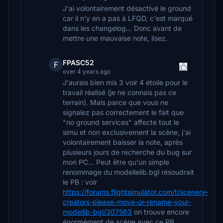
J'ai volontairement désactivé le ground
car il n'y en a pas à LFQD, c'est marqué
dans les changelog... Donc avant de
mettre une mauvaise note, lisez.
FPASC52
F
over 4 years ago
J'aurais bien mis 3 voir 4 étoile pour le
travail réalisé (je ne connais pas ce
terrain). Mais parce que vous ne
signalez pas correctement le fait que
"no ground services" affecte tout le
simu et non exclusivement la scène, j'ai
volontairement baisser la note, après
plusieurs jours de recherche du bug sur
mon PC... Peut être qu'un simple
renommage du modellelib.bgl résoudrait
le PB : voir
https://forums.flightsimulator.com/t/scenery-
creators-please-move-or-rename-your-
modellib-bgl/307563
on trouve encore
énormément de scène avec ce PB...