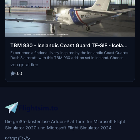
TBM 930 - Icelandic Coast Guard TF-SIF - Iceland
- fictional
Experience a fictional livery inspired by the Icelandic Coast Guards
Dash 8 aircraft, with this TBM 930 add-on set in Iceland. Choose
between two versions for compatibility with or without the TBM 930
von geraldlec
improvement mod. Stay tuned for more Icelandic Coast Guard
liveries for other planes in the future.
0.0
Die größte kostenlose Addon-Plattform für Microsoft Flight
Simulator 2020 und Microsoft Flight Simulator 2024.