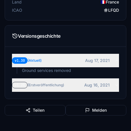
Land
France
ICAO
LFQD
Versionsgeschichte
Aug 17, 2021
v1.30
(Aktuell)
Ground services removed
Aug 16, 2021
v1.20
(Erstveröffentlichung)
Teilen
Melden