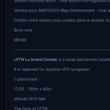
Version normale MSFS : mvp-airport-lftn-lagrand
Version pour MSFS2020 Map Enhancement : mvp-ai
Choisir votre version puis copiez dans le dossier c
Bons vols.
Michel
-------------------------------------------------------
LFTN La Grand Combe
is a small aerodrome locate
It is reserved for daytime VFR navigation.
1 grass track:
17/35 780m x 60m
altitude 1614 feet
The form of LFTN: