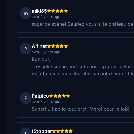
mikl85
m
over 2 years ago
superbe scène! Sauriez vous si le château des
Alfinet
A
over 3 years ago
Bonjour,
Très jolie scène, merci beaucoup pour cette r
déjà faites je vais chercher un autre endroit lo
Patpico
P
over 3 years ago
Super! J'habite tout prêt! Merci pour le job!
fStopper
f