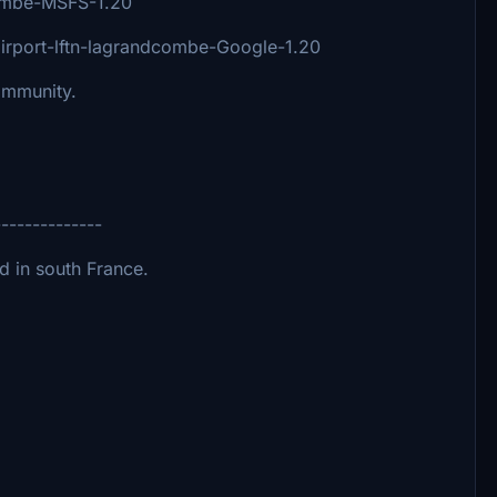
combe-MSFS-1.20
rport-lftn-lagrandcombe-Google-1.20
ommunity.
--------------
d in south France.