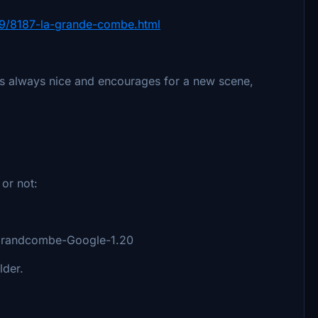
/59/8187-la-grande-combe.html
's always nice and encourages for a new scene,
or not:
agrandcombe-Google-1.20
lder.