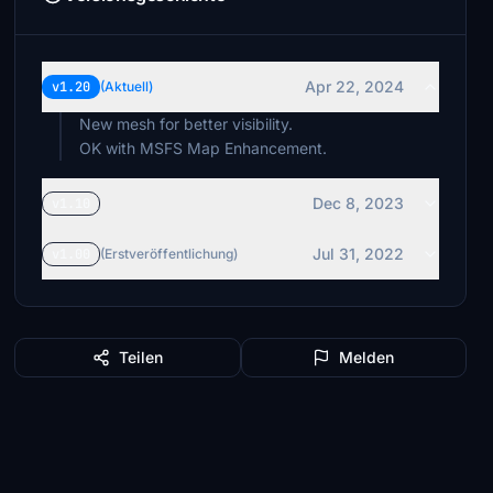
Apr 22, 2024
v1.20
(Aktuell)
New mesh for better visibility.
OK with MSFS Map Enhancement.
Dec 8, 2023
v1.10
Jul 31, 2022
v1.00
(Erstveröffentlichung)
Teilen
Melden