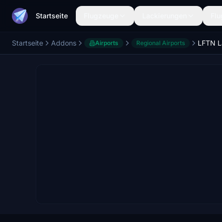
Startseite
Flugzeuge
Lackierungen
Flu
Startseite
Addons
LFTN L
Airports
Regional Airports