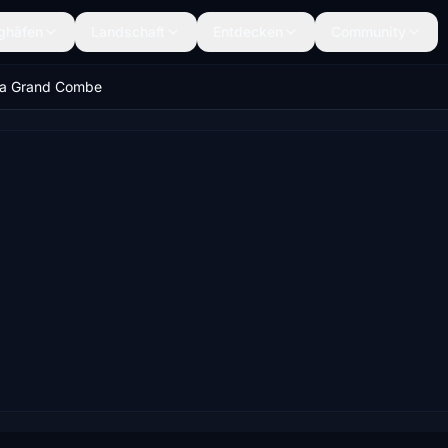
ghäfen
Landschaft
Entdecken
Community
a Grand Combe