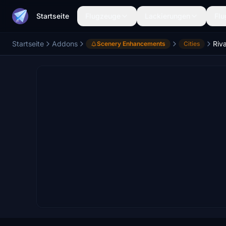
Startseite
Flugzeuge
Lackierungen
Flu
Startseite
Addons
Riva
Scenery Enhancements
Cities