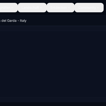
ghäfen
Landschaft
Entdecken
Community
 del Garda - Italy