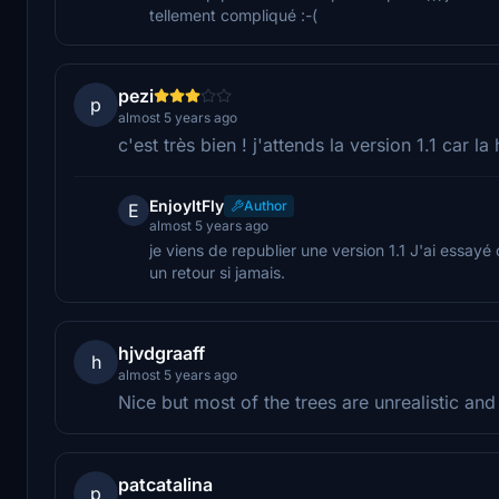
tellement compliqué :-(
pezi
p
almost 5 years ago
c'est très bien ! j'attends la version 1.1 ca
EnjoyItFly
Author
E
almost 5 years ago
je viens de republier une version 1.1 J'ai essay
un retour si jamais.
hjvdgraaff
h
almost 5 years ago
Nice but most of the trees are unrealistic and l
patcatalina
p