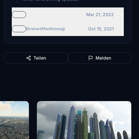
Mar 21, 2022
v2.0
Oct 15, 2021
v1.1
(Erstveröffentlichung)
Teilen
Melden