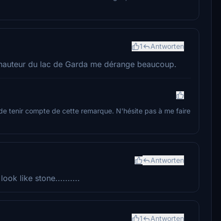
1
Antworten
r la hauteur du lac de Garda me dérange beaucoup.
é de tenir compte de cette remarque. N'hésite pas à me faire
Antworten
ook like stone..........
1
Antworten