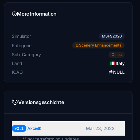
More Information
Simulator
MSFS2020
Kategorie
Scenery Enhancements
Sub-Category
Cities
Land
Italy
ICAO
NULL
Versionsgeschichte
Mar 23, 2022
v2.1
(Aktuell)
Minor terraforming updates