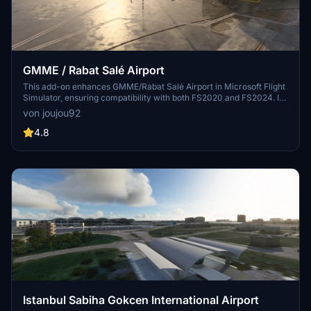
GMME / Rabat Salé Airport
This add-on enhances GMME/Rabat Salé Airport in Microsoft Flight
Simulator, ensuring compatibility with both FS2020 and FS2024. It
features updated scenery, including corrections to runway lighting
von joujou92
and terminal improvements, while removing default buildings.
Additionally, it requires various other asset packs for optimal
4.8
functionality and offers optional GSX PRO enhancements for users.
Istanbul Sabiha Gokcen International Airport