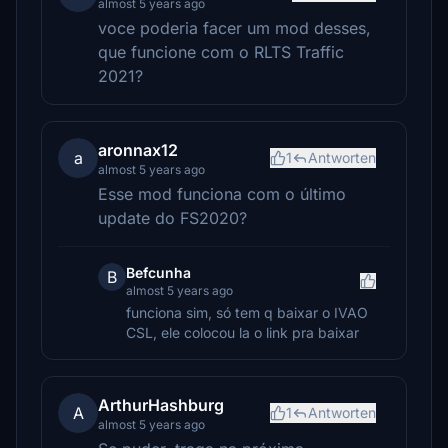
almost 5 years ago
voce poderia facer um mod desses,
que funcione com o RLTS Traffic
2021?
aronnax12
a
1
Antworten
almost 5 years ago
Esse mod funciona com o último
update do FS2020?
Befcunha
B
almost 5 years ago
funciona sim, só tem q baixar o IVAO
CSL, ele colocou la o link pra baixar
ArthurHashburg
A
1
Antworten
almost 5 years ago