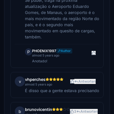
Se puder, traga na próxima
atualização o Aeroporto Eduardo
Gomes, de Manaus, o aeroporto é o
mais movimentado da região Norte do
país, e é o segundo mais
movimentado em quesito de cargas,
também.
PHOENIX1997
Author
P
almost 5 years ago
Anotado!
vhperches
v
Antworten
almost 5 years ago
É disso que a gente estava precisando
brunovicentin
b
3
Antworten