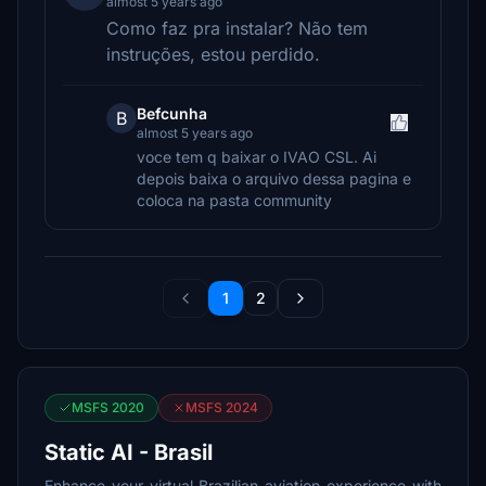
almost 5 years ago
Como faz pra instalar? Não tem
instruções, estou perdido.
Befcunha
B
almost 5 years ago
voce tem q baixar o IVAO CSL. Ai
depois baixa o arquivo dessa pagina e
coloca na pasta community
1
2
MSFS 2020
MSFS 2024
Static AI - Brasil
Enhance your virtual Brazilian aviation experience with