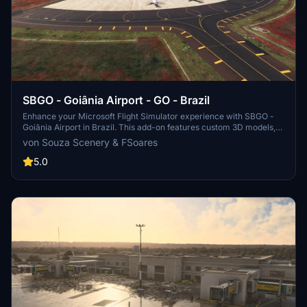
SBGO - Goiânia Airport - GO - Brazil
Enhance your Microsoft Flight Simulator experience with SBGO -
Goiânia Airport in Brazil. This add-on features custom 3D models,
animated Jetways, realistic runway and taxiway lights, custom
von Souza Scenery & FSoares
markings, and aerial orthophoto for a true- to-life airport
immersion. Support for narrow-body aircraft such as Airbus A320
5.0
and Boeing 737-800, with the ability to handle wide-body planes
like Boeing 767 and Airbus A330. Simply extract the folder to your
Community folder to begin exploring this detailed airport scenery.