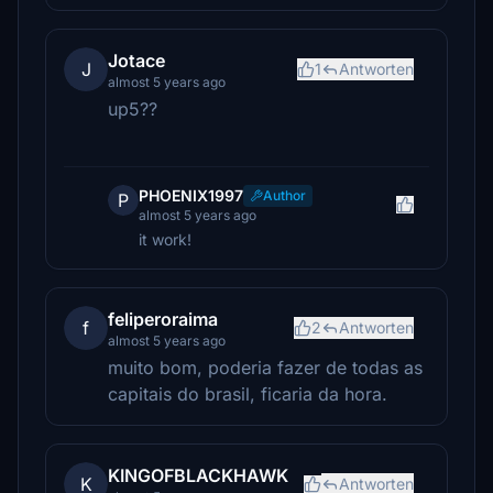
Jotace
J
1
Antworten
almost 5 years ago
up5??
PHOENIX1997
Author
P
almost 5 years ago
it work!
feliperoraima
f
2
Antworten
almost 5 years ago
muito bom, poderia fazer de todas as
capitais do brasil, ficaria da hora.
KINGOFBLACKHAWK
K
Antworten