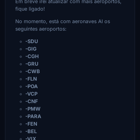
Em breve irei atualizar com mais aeroportos,
fique ligado!
No momento, está com aeronaves AI os
seguintes aeroportos:
-SDU
-GIG
-CGH
-GRU
-CWB
-FLN
-POA
-VCP
-CNF
-PMW
-PARA
-FEN
-BEL
-VIX