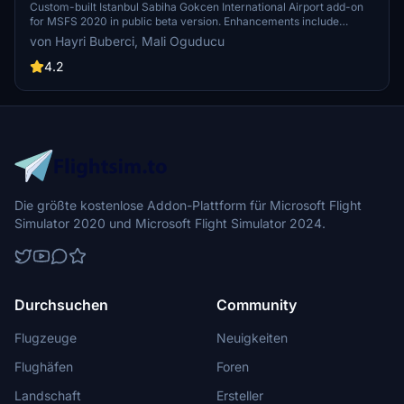
Custom-built Istanbul Sabiha Gokcen International Airport add-on
for MSFS 2020 in public beta version. Enhancements include
detailed airport structures and improved visuals for a more
von Hayri Buberci, Mali Oguducu
immersive flying experience. Created by developers with
experience in X-Plane 11 scenery design. Free for personal use with
4.2
optional donations to support the Leukemia Foundation for Children.
Die größte kostenlose Addon-Plattform für Microsoft Flight
Simulator 2020 und Microsoft Flight Simulator 2024.
Durchsuchen
Community
Flugzeuge
Neuigkeiten
Flughäfen
Foren
Landschaft
Ersteller