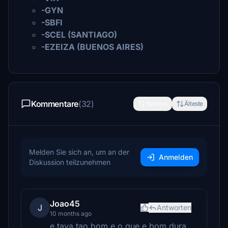
-GYN
-SBFI
-SCEL (SANTIAGO)
-EZEIZA (BUENOS AIRES)
Kommentare
(32)
Neueste
Älteste
Melden Sie sich an, um an der
Anmelden
Diskussion teilzunehmen
Joao45
J
Antworten
10 months ago
e tava tao bom e o que e bom dura