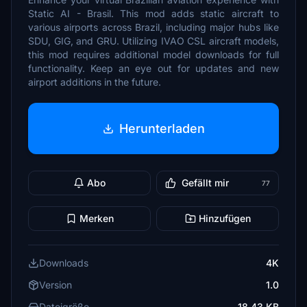
Static AI - Brasil. This mod adds static aircraft to
various airports across Brazil, including major hubs like
SDU, GIG, and GRU. Utilizing IVAO CSL aircraft models,
this mod requires additional model downloads for full
functionality. Keep an eye out for updates and new
airport additions in the future.
Herunterladen
Abo
Gefällt mir
77
Merken
Hinzufügen
Downloads
4K
Version
1.0
Dateigröße
18.43 KB