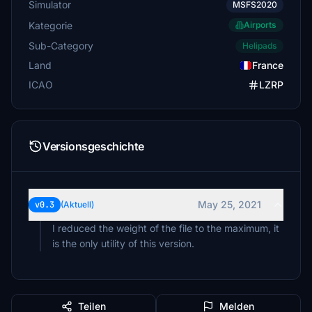
Simulator
MSFS2020
Kategorie
Airports
Sub-Category
Helipads
Land
France
ICAO
LZRP
Versionsgeschichte
May 25, 2021
v0.3
(Aktuell)
I reduced the weight of the file to the maximum, it
is the only utility of this version.
Teilen
Melden