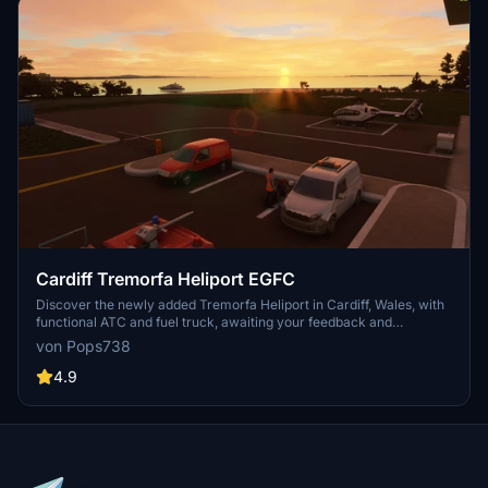
Cardiff Tremorfa Heliport EGFC
Discover the newly added Tremorfa Heliport in Cardiff, Wales, with
functional ATC and fuel truck, awaiting your feedback and
exploration. Update v0.6 includes changes in vegetation, corrected
von Pops738
lamppost, added flags (requires WU3 and WU4), and a windsock for
enhanced realism. Join this first-of-its-kind helipad experience and
4.9
share your thoughts with the creator.