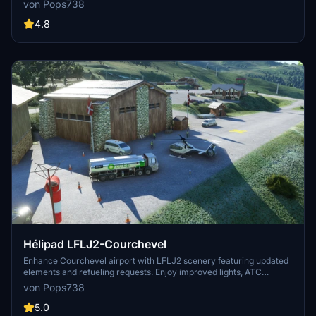
von Pops738
a rescue mission at this scenic location. Be cautious with landing at
ICAO LZGM. Additional scenes and animations enhance the overall
4.8
experience.
Hélipad LFLJ2-Courchevel
Enhance Courchevel airport with LFLJ2 scenery featuring updated
elements and refueling requests. Enjoy improved lights, ATC
operations, and two cold start pads. Experience the change of
von Pops738
scenery with flying bushes corrected and ATC name fixed.
5.0