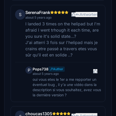
SerenaFrank
S
Antworten
about 5 years ago
I landed 3 times on the helipad but I'm
afraid I went trhough it each time, are
you sure it's solid state...?
J'ai atterri 3 fois sur l'helipad mais je
crains etre passé a travers etes vous
sûr qu'il est en solide ..?
Pops738
Author
P
about 5 years ago
oui vous etes le 1er a me repporter un
éventuel bug , il y'a une vidéo dans la
description si vous souhaitez, avez vous
la derniére version ?
choucas1305
c
Antworten