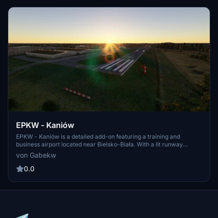
EPKW - Kaniów
EPKW - Kaniów is a detailed add-on featuring a training and
business airport located near Bielsko-Biała. With a lit runway
certified for night operations, explore nearby attractions like Tatras
von Gabekw
mountains and Żywieckie Lake. Designed by GabekW and
MariMigu, immerse yourself in this scenic Polish aviation hub.
0.0