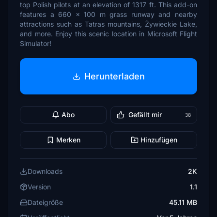
top Polish pilots at an elevation of 1317 ft. This add-on
features a 660 x 100 m grass runway and nearby
attractions such as Tatras mountains, Żywieckie Lake,
and more. Enjoy this scenic location in Microsoft Flight
Simulator!
Herunterladen
Abo
Gefällt mir
38
Merken
Hinzufügen
Downloads
2K
Version
1.1
Dateigröße
45.11 MB