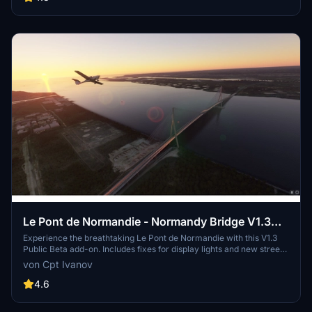
Experience this realistic depiction of the airport that saw a
significant increase in passenger traffic in recent years.
Le Pont de Normandie - Normandy Bridge V1.3
Public Beta
Experience the breathtaking Le Pont de Normandie with this V1.3
Public Beta add-on. Includes fixes for display lights and new street
lights for a more immersive flight experience. Explore Normandy
von Cpt Ivanov
like never before in Microsoft Flight Simulator. By Cpt Ivanov. GPS
coordinates: 49°2541.7"N 0°1628.7"E.
4.6