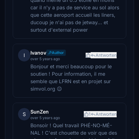
quand même un 0.5 étoile en moins
car il n'y a pas de service au sol alors
que cette aeroport accueil les liners,
ducoup je n'ai pas de jetway... et
surtout d'external power
Ivanov
Author
I
Antworten
over 5 years ago
Bonjour et merci beaucoup pour le
soutien ! Pour information, il me
semble que LFRN est en projet sur
simvol.org 😉
SunZen
S
1
Antworten
over 5 years ago
Bonsoir ! Quel travail PHÉ-NO-MÉ-
NAL ! C'est chouette de voir que des