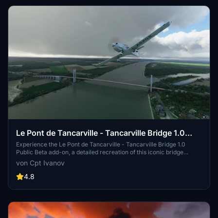
Le Pont de Tancarville - Tancarville Bridge 1.0
Public Beta
Experience the Le Pont de Tancarville - Tancarville Bridge 1.0
Public Beta add-on, a detailed recreation of this iconic bridge
located on the Seine in France, near the Normandy Bridge.
von Cpt Ivanov
Installation is easy - simply copy the provided folders into your
community package folder. Created by Cpt Ivanov, enjoy this free
4.8
scenery with precise GPS coordinates for authenticity.