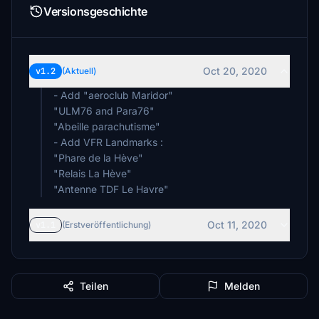
Versionsgeschichte
Oct 20, 2020
v1.2
(Aktuell)
- Add "aeroclub Maridor"
"ULM76 and Para76"
"Abeille parachutisme"
- Add VFR Landmarks :
"Phare de la Hève"
"Relais La Hève"
"Antenne TDF Le Havre"
Oct 11, 2020
v1.1
(Erstveröffentlichung)
Teilen
Melden