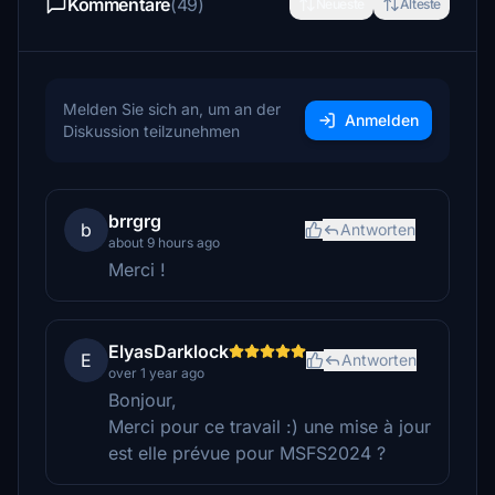
Kommentare
(49)
Neueste
Älteste
Melden Sie sich an, um an der
Anmelden
Diskussion teilzunehmen
brrgrg
b
Antworten
about 9 hours ago
Merci !
ElyasDarklock
E
Antworten
over 1 year ago
Bonjour,
Merci pour ce travail :) une mise à jour
est elle prévue pour MSFS2024 ?