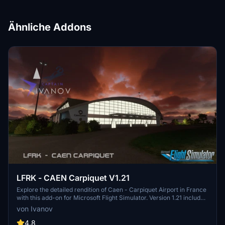
Ähnliche Addons
LFRK - CAEN Carpiquet V1.21
Explore the detailed rendition of Caen - Carpiquet Airport in France
with this add-on for Microsoft Flight Simulator. Version 1.21 includes
new features such as an Aeroclub and Hangar, enhancing the
von Ivanov
airport environment. Immerse yourself in the scenery with
additional elements like the Firestation and old military base.
4.8