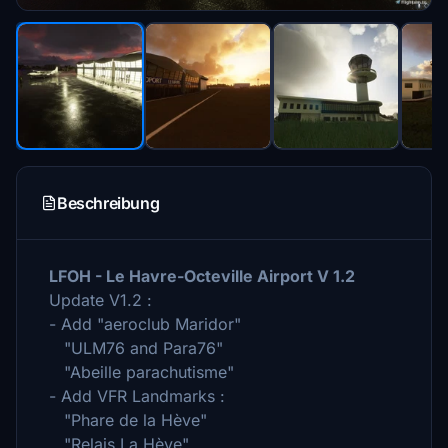
Beschreibung
LFOH - Le Havre-Octeville Airport V 1.2
Update V1.2 :
- Add "aeroclub Maridor"
"ULM76 and Para76"
"Abeille parachutisme"
- Add VFR Landmarks :
"Phare de la Hève"
"Relais La Hève"