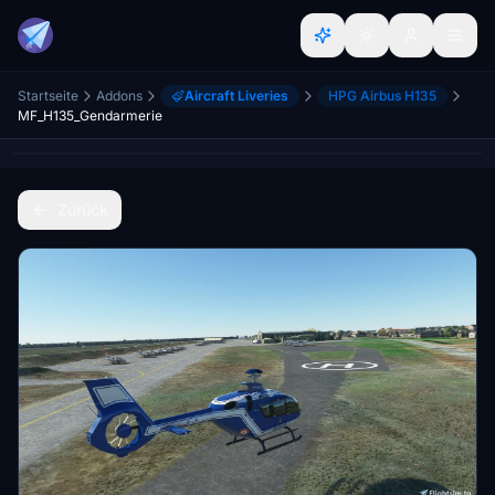
Startseite
Addons
Aircraft Liveries
HPG Airbus H135
MF_H135_Gendarmerie
Zurück