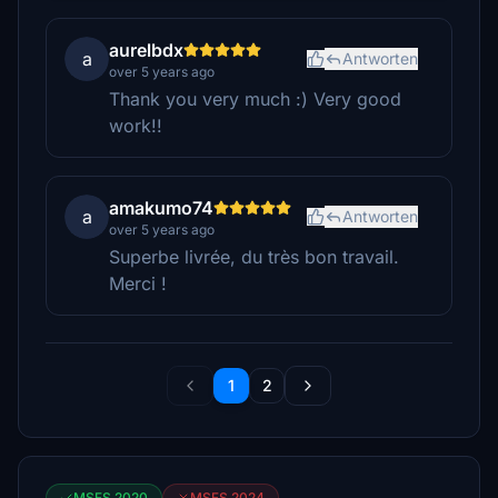
aurelbdx
a
Antworten
over 5 years ago
Thank you very much :) Very good
work!!
amakumo74
a
Antworten
over 5 years ago
Superbe livrée, du très bon travail.
Merci !
1
2
MSFS 2020
MSFS 2024