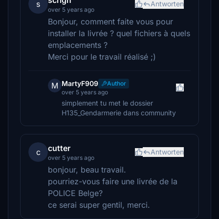
scrign
s
Antworten
over 5 years ago
Bonjour, comment faite vous pour
installer la livrée ? quel fichiers à quels
emplacements ?
Merci pour le travail réalisé ;)
MartyF909
Author
M
over 5 years ago
simplement tu met le dossier
H135_Gendarmerie dans community
cutter
c
Antworten
over 5 years ago
bonjour, beau travail.
pourriez-vous faire une livrée de la
POLICE Belge?
ce serai super gentil, merci.