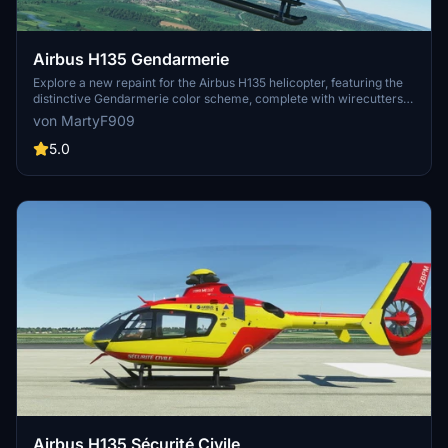
Airbus H135 Gendarmerie
Explore a new repaint for the Airbus H135 helicopter, featuring the
distinctive Gendarmerie color scheme, complete with wirecutters
and tail wings end plates.
von MartyF909
5.0
Airbus H135 Sécurité Civile