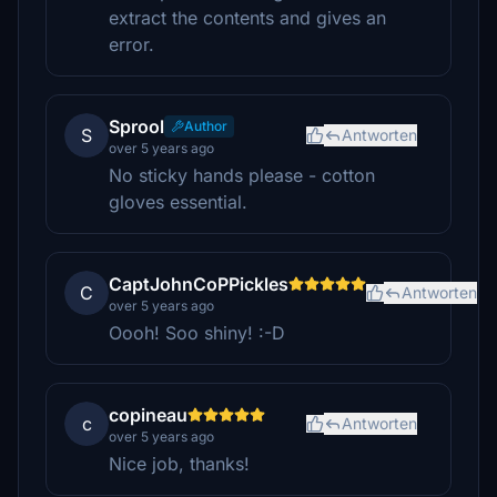
extract the contents and gives an
error.
Sprool
Author
S
Antworten
over 5 years ago
No sticky hands please - cotton
gloves essential.
CaptJohnCoPPickles
C
Antworten
over 5 years ago
Oooh! Soo shiny! :-D
copineau
c
Antworten
over 5 years ago
Nice job, thanks!