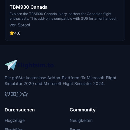
TBM930 Canada
Explore the TBM930 Canada livery, perfect for Canadian flight
enthusiasts. This add-on is compatible with SU5 for an enhanced
experience.
von Sprool
4.8
Die größte kostenlose Addon-Plattform für Microsoft Flight
Simulator 2020 und Microsoft Flight Simulator 2024.
Durchsuchen
Community
Flugzeuge
Neuigkeiten
Flughäfen
Foren