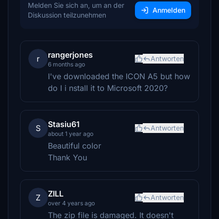
Melden Sie sich an, um an der
Anmelden
Diskussion teilzunehmen
rangerjones
r
Antworten
6 months ago
I've downloaded the ICON A5 but how
do I i nstall it to Microsoft 2020?
Stasiu61
S
Antworten
about 1 year ago
Beautiful color
Thank You
ZILL
Z
Antworten
over 4 years ago
The zip file is damaged. It doesn't