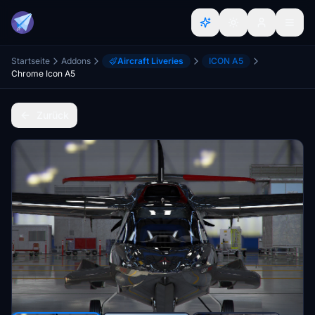
Startseite
Addons
Aircraft Liveries
ICON A5
Chrome Icon A5
Zurück