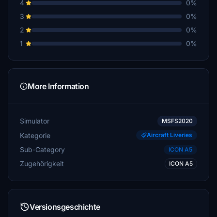
4
0%
3
0%
2
0%
1
0%
More Information
Simulator
MSFS2020
Kategorie
Aircraft Liveries
Sub-Category
ICON A5
Zugehörigkeit
ICON A5
Versionsgeschichte